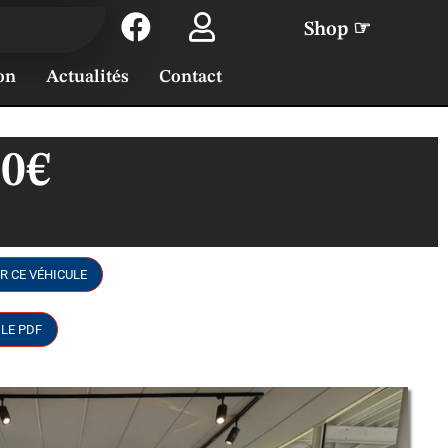
Shop ☞
on
Actualités
Contact
90€
R CE VÉHICULE
LE PDF