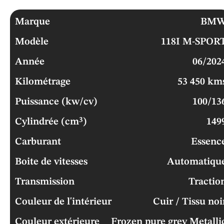
Marque
BM
Modèle
118I M-SPOR
Année
06/202
Kilométrage
53 450 km
Puissance (kw/cv)
100/13
Cylindrée (cm³)
149
Carburant
Essenc
Boite de vitesses
Automatiqu
Transmission
Tractio
Couleur de l'intérieur
Cuir / Tissu noi
Couleur extérieure
Frozen pure grey Metalli