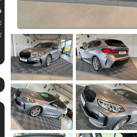
m
€
€