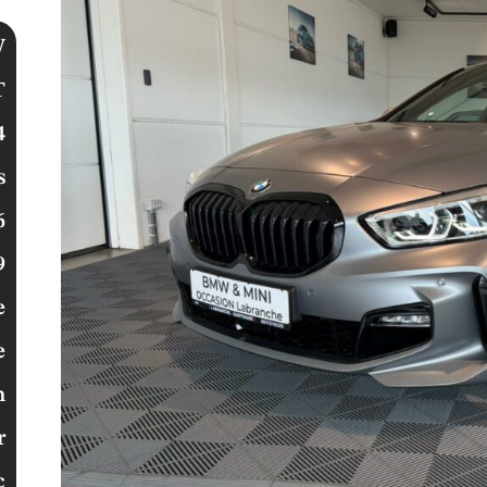
W
T
4
s
6
9
e
e
n
r
c