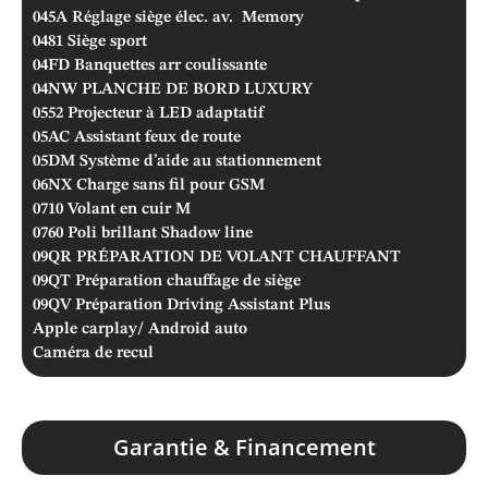
045A
Réglage siège élec. av. Memory
0481
Siège sport
04FD
Banquettes arr coulissante
04NW
PLANCHE DE BORD LUXURY
0552
Projecteur à LED adaptatif
05AC
Assistant feux de route
05DM
Système d’aide au stationnement
06NX
Charge sans fil pour GSM
0710
Volant en cuir M
0760
Poli brillant Shadow line
09QR
PRÉPARATION DE VOLANT CHAUFFANT
09QT
Préparation chauffage de siège
09QV
Préparation Driving Assistant Plus
Apple carplay/ Android auto
Caméra de recul
Garantie & Financement