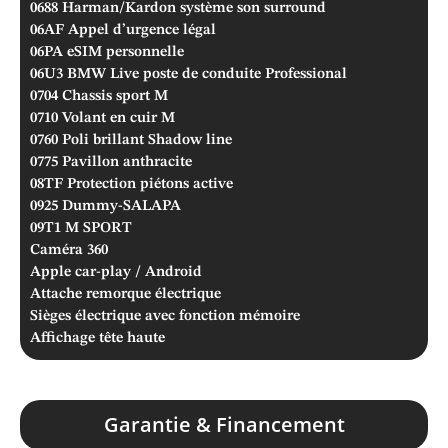
0688
Harman/Kardon système son surround
06AF
Appel d’urgence légal
06PA
eSIM personnelle
06U3
BMW Live poste de conduite Professional
0704
Chassis sport M
0710
Volant en cuir M
0760
Poli brillant Shadow line
0775
Pavillon anthracite
08TF
Protection piétons active
0925
Dummy-SALAPA
09T1
M SPORT
Caméra 360
Apple car-play / Android
Attache remorque électrique
Sièges électrique avec fonction mémoire
Affichage tête haute
Garantie & Financement