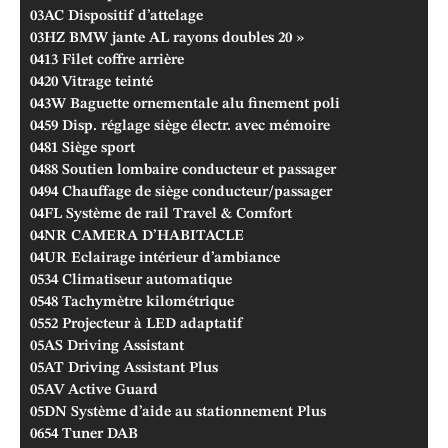
03AC
Dispositif d’attelage
03HZ
BMW jante AL rayons doubles 20 »
0413
Filet coffre arrière
0420
Vitrage teinté
043W
Baguette ornementale alu finement poli
0459
Disp. réglage siège électr. avec mémoire
0481
Siège sport
0488
Soutien lombaire conducteur et passager
0494
Chauffage de siège conducteur/passager
04FL
Système de rail Travel & Comfort
04NR
CAMERA D’HABITACLE
04UR
Eclairage intérieur d’ambiance
0534
Climatiseur automatique
0548
Tachymètre kilométrique
0552
Projecteur à LED adaptatif
05AS
Driving Assistant
05AT
Driving Assistant Plus
05AV
Active Guard
05DN
Système d’aide au stationnement Plus
0654
Tuner DAB