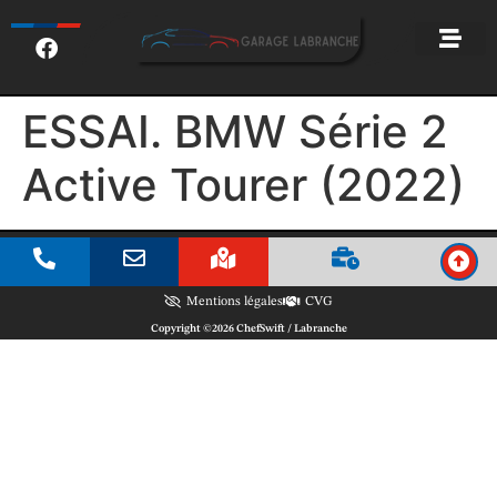
ESSAI. BMW Série 2
Active Tourer (2022)
Mentions légales
CVG
Copyright ©2026 ChefSwift / Labranche
BEACON