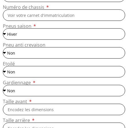
Numéro de chassis
Pneus saison
Pneu anti crevaison
Etoilé
Gardiennage
Taille avant
Taille arrière